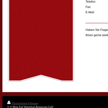
Telefon:
Fax:
E-Mail:
Haben Sie Fragen
Ihnen gerne weit
Druckversion
|
Sitemap
© © Mein Eid Weinlokal-Restaurant-Café